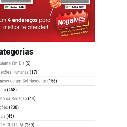
ategorias
iente Em Dia
(5)
nexões Humanas
(17)
nicas de um Sol Nascente
(156)
tura
(458)
eto da Redação
(44)
ções
(238)
tais
(45)
ITH CULTURA
(239)