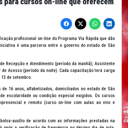
es para cursos on-line que oferecem
ficação profissional on-line do Programa Via Rápida que dão
 iniciativa é uma parceria entre o governo do estado de São
 de Recepção e Atendimento (período da manhã); Assistente
or de Acesso (período da noite). Cada capacitação terá carga
a 13 de setembro.
 de 16 anos, alfabetizados, domiciliados no estado de São
de escolaridade ou condição especial exigidos. Os cursos
mipresencial e remoto (curso on-line com aulas ao vivo e
 bolsa-auxílio de acordo com as informações prestadas na
á após a verificação de frequência no décimo dia de aula,