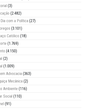
torial
(3)
ucação
(2.482)
Dia com a Política
(27)
pregos
(3.101)
aço Católico
(18)
orte
(1.769)
nto
(4.150)
al
(2)
al
(1.009)
vem Advocacia
(363)
guiça Mecânica
(2)
o Ambiente
(116)
ar Social
(110)
nel
(91)