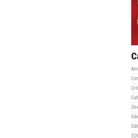
C
Amb
Co
Crô
Cul
Dir
Edi
Edi
ED