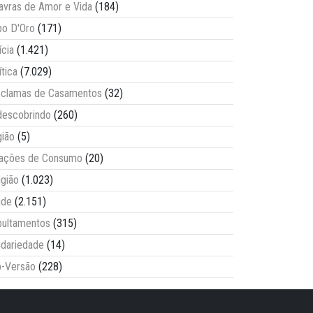
avras de Amor e Vida
(184)
o D'Oro
(171)
ícia
(1.421)
ítica
(7.029)
clamas de Casamentos
(32)
escobrindo
(260)
ião
(5)
lações de Consumo
(20)
igião
(1.023)
úde
(2.151)
ultamentos
(315)
idariedade
(14)
-Versão
(228)