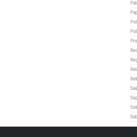
Pal
Pap
Pol
Pol
Pro
Red
Reg
Re
Rel
Sa
Sep
Sol
Sub