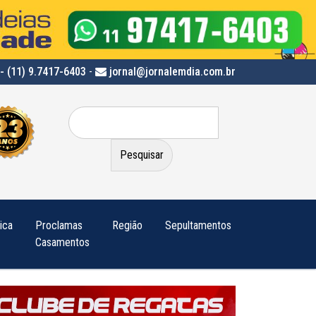
- (11) 9.7417-6403
-
jornal@jornalemdia.com.br
Pesquisar
por:
tica
Proclamas
Região
Sepultamentos
Casamentos