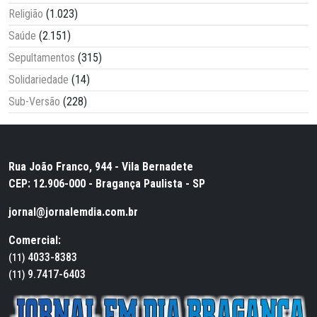
Religião
(1.023)
Saúde
(2.151)
Sepultamentos
(315)
Solidariedade
(14)
Sub-Versão
(228)
Rua João Franco, 944 - Vila Bernadete
CEP: 12.906-000 - Bragança Paulista - SP
jornal@jornalemdia.com.br
Comercial:
4033-8383
(11)
9.7417-6403
(11)