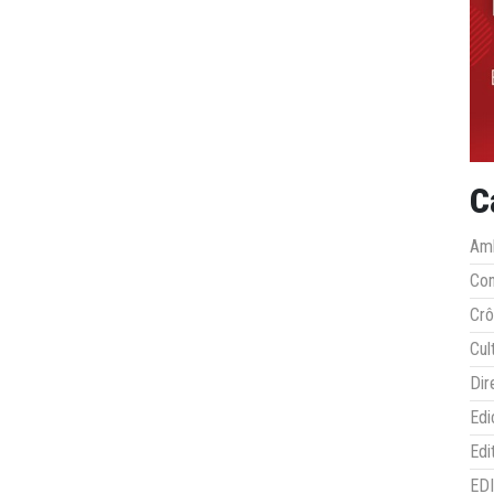
C
Amb
Co
Crô
Cul
Dir
Edi
Edi
ED