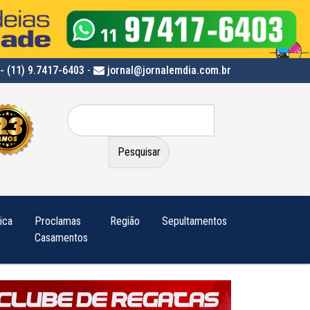
- (11) 9.7417-6403
-
jornal@jornalemdia.com.br
Pesquisar
por:
tica
Proclamas
Região
Sepultamentos
Casamentos