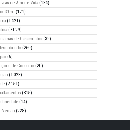
avras de Amor e Vida
(184)
o D'Oro
(171)
ícia
(1.421)
ítica
(7.029)
clamas de Casamentos
(32)
escobrindo
(260)
ião
(5)
lações de Consumo
(20)
igião
(1.023)
úde
(2.151)
ultamentos
(315)
idariedade
(14)
-Versão
(228)