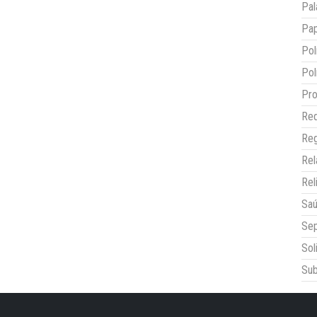
Pal
Pap
Pol
Pol
Pro
Red
Reg
Re
Rel
Sa
Sep
Sol
Sub