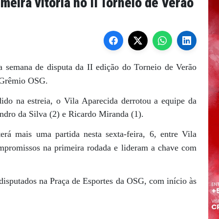
meira vitória no II Torneio de Verão
ra semana de disputa da II edição do Torneio de Verão
o Grêmio OSG.
do na estreia, o Vila Aparecida derrotou a equipe da
ndro da Silva (2) e Ricardo Miranda (1).
erá mais uma partida nesta sexta-feira, 6, entre Vila
mpromissos na primeira rodada e lideram a chave com
o disputados na Praça de Esportes da OSG, com início às