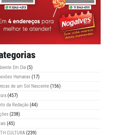
ategorias
iente Em Dia
(5)
nexões Humanas
(17)
nicas de um Sol Nascente
(156)
tura
(457)
eto da Redação
(44)
ções
(238)
tais
(45)
ITH CULTURA
(239)