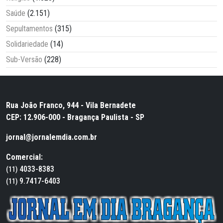
Saúde
(2.151)
Sepultamentos
(315)
Solidariedade
(14)
Sub-Versão
(228)
Rua João Franco, 944 - Vila Bernadete
CEP: 12.906-000 - Bragança Paulista - SP
jornal@jornalemdia.com.br
Comercial:
4033-8383
(11)
9.7417-6403
(11)