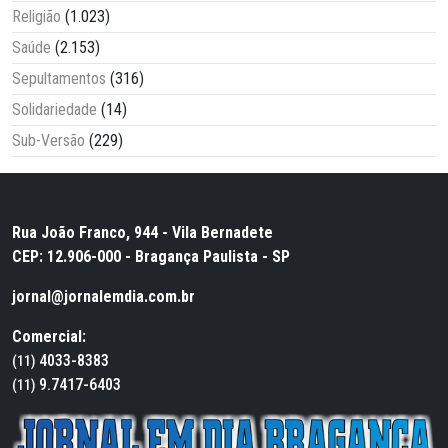
Religião
(1.023)
Saúde
(2.153)
Sepultamentos
(316)
Solidariedade
(14)
Sub-Versão
(229)
Rua João Franco, 944 - Vila Bernadete
CEP: 12.906-000 - Bragança Paulista - SP
jornal@jornalemdia.com.br
Comercial:
4033-8383
(11)
9.7417-6403
(11)