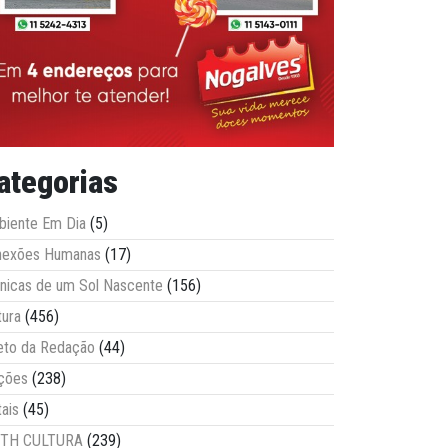
ategorias
iente Em Dia
(5)
nexões Humanas
(17)
nicas de um Sol Nascente
(156)
tura
(456)
eto da Redação
(44)
ções
(238)
tais
(45)
ITH CULTURA
(239)