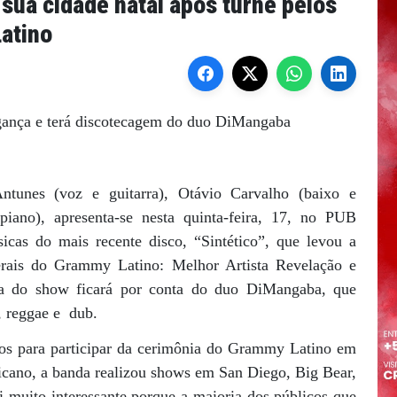
 sua cidade natal após turnê pelos
atino
gança e terá discotecagem do duo DiMangaba
Antunes (voz e guitarra), Otávio Carvalho (baixo e
piano), apresenta-se nesta quinta-feira, 17, no PUB
cas do mais recente disco, “Sintético”, que levou a
erais do Grammy Latino: Melhor Artista Revelação e
ra do show ficará por conta do duo DiMangaba, que
, reggae e dub.
os para participar da cerimônia do Grammy Latino em
icano, a banda realizou shows em San Diego, Big Bear,
 muito interessante porque a maioria dos públicos que