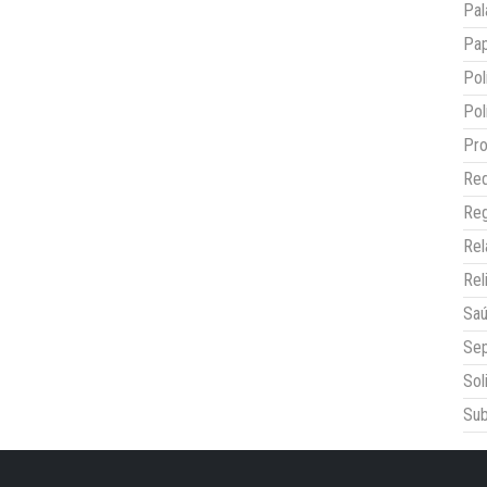
Pal
Pap
Pol
Pol
Pro
Red
Reg
Re
Rel
Sa
Sep
Sol
Sub