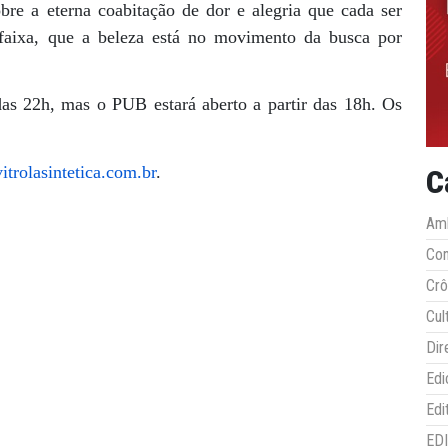
re a eterna coabitação de dor e alegria que cada ser
faixa, que a beleza está no movimento da busca por
das 22h, mas o PUB estará aberto a partir das 18h. Os
trolasintetica.com.br
.
C
Amb
Co
Crô
Cul
Dir
Edi
Edi
ED