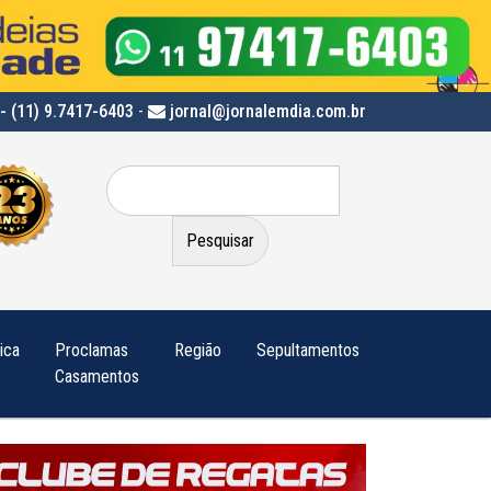
- (11) 9.7417-6403
-
jornal@jornalemdia.com.br
Pesquisar
por:
tica
Proclamas
Região
Sepultamentos
Casamentos