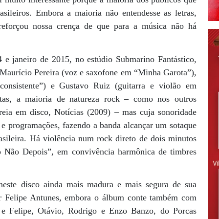
sileiros. Embora a maioria não entendesse as letras,
reforçou nossa crença de que para a música não há
4 e janeiro de 2015, no estúdio Submarino Fantástico,
 Maurício Pereira (voz e saxofone em “Minha Garota”),
consistente”) e Gustavo Ruiz (guitarra e violão em
tas, a maioria de natureza rock – como nos outros
reia em disco, Notícias (2009) – mas cuja sonoridade
 e programações, fazendo a banda alcançar um sotaque
asileira. Há violência num rock direto de dois minutos
do Não Depois”, em convivência harmônica de timbres
neste disco ainda mais madura e mais segura de sua
por Felipe Antunes, embora o álbum conte também com
 e Felipe, Otávio, Rodrigo e Enzo Banzo, do Porcas