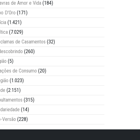
avras de Amor e Vida
(184)
o D'Oro
(171)
ícia
(1.421)
ítica
(7.029)
clamas de Casamentos
(32)
escobrindo
(260)
ião
(5)
lações de Consumo
(20)
igião
(1.023)
úde
(2.151)
ultamentos
(315)
idariedade
(14)
-Versão
(228)