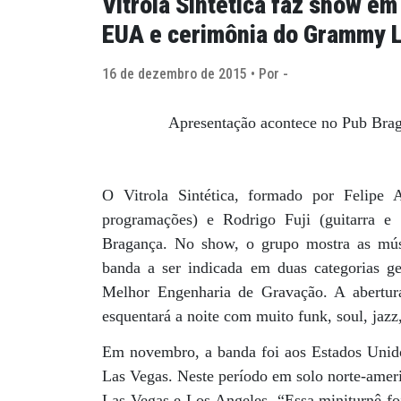
Vitrola Sintética faz show em
EUA e cerimônia do Grammy L
16 de dezembro de 2015 • Por -
Apresentação acontece no Pub Bra
O Vitrola Sintética, formado por Felipe 
programações) e Rodrigo Fuji (guitarra e 
Bragança. No show, o grupo mostra as músi
banda a ser indicada em duas categorias g
Melhor Engenharia de Gravação. A abertu
esquentará a noite com muito funk, soul, jazz
Em novembro, a banda foi aos Estados Unid
Las Vegas. Neste período em solo norte-amer
Las Vegas e Los Angeles. “Essa miniturnê foi