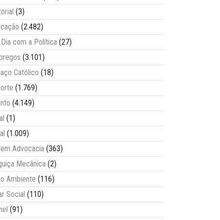
torial
(3)
ucação
(2.482)
Dia com a Política
(27)
pregos
(3.101)
aço Católico
(18)
orte
(1.769)
nto
(4.149)
al
(1)
al
(1.009)
vem Advocacia
(363)
guiça Mecânica
(2)
o Ambiente
(116)
ar Social
(110)
nel
(91)