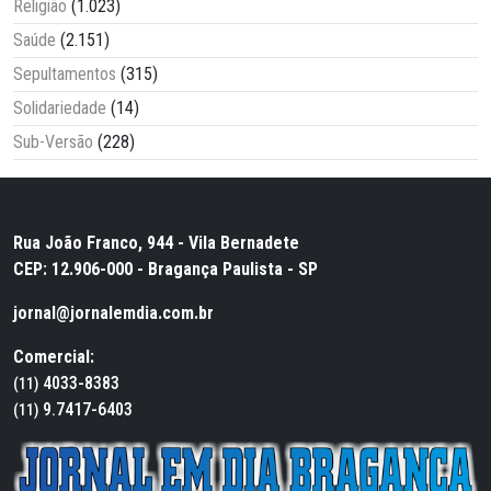
Religião
(1.023)
Saúde
(2.151)
Sepultamentos
(315)
Solidariedade
(14)
Sub-Versão
(228)
Rua João Franco, 944 - Vila Bernadete
CEP: 12.906-000 - Bragança Paulista - SP
jornal@jornalemdia.com.br
Comercial:
4033-8383
(11)
9.7417-6403
(11)