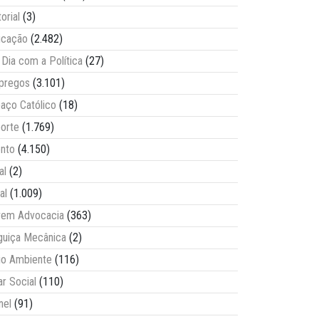
torial
(3)
ucação
(2.482)
Dia com a Política
(27)
pregos
(3.101)
aço Católico
(18)
orte
(1.769)
nto
(4.150)
al
(2)
al
(1.009)
vem Advocacia
(363)
guiça Mecânica
(2)
o Ambiente
(116)
ar Social
(110)
nel
(91)