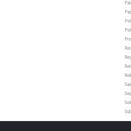
Pal
Pap
Pol
Pol
Pro
Red
Reg
Re
Rel
Sa
Sep
Sol
Sub