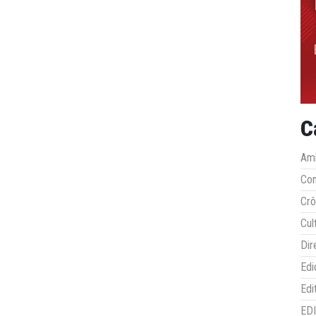
C
Amb
Co
Crô
Cul
Dir
Edi
Edi
ED