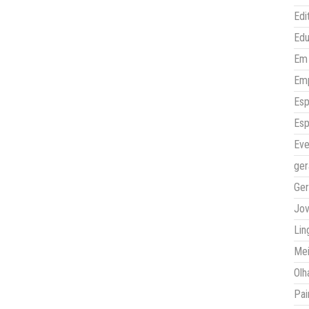
Edi
Ed
Em 
Em
Esp
Esp
Eve
ger
Ger
Jo
Lin
Mei
Olh
Pai