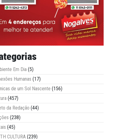
ategorias
iente Em Dia
(5)
nexões Humanas
(17)
nicas de um Sol Nascente
(156)
tura
(457)
eto da Redação
(44)
ções
(238)
tais
(45)
ITH CULTURA
(239)