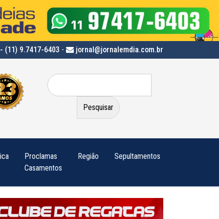
- (11) 9.7417-6403
-
jornal@jornalemdia.com.br
Pesquisar
por:
tica
Proclamas
Região
Sepultamentos
Casamentos