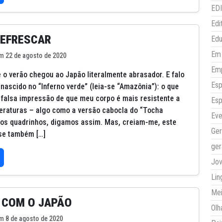
ED
Edi
REFRESCAR
Ed
Em 
m 22 de agosto de 2020
Em
e o verão chegou ao Japão literalmente abrasador. E falo
Esp
 nascido no “Inferno verde” (leia-se “Amazônia”): o que
 falsa impressão de que meu corpo é mais resistente a
Esp
eraturas – algo como a versão cabocla do “Tocha
Eve
os quadrinhos, digamos assim. Mas, creiam-me, este
Ger
e também […]
ger
Jo
Lin
Mei
 COM O JAPÃO
Olh
m 8 de agosto de 2020