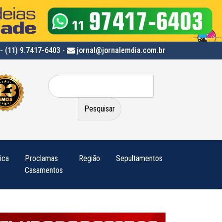
- (11) 9.7417-6403
-
jornal@jornalemdia.com.br
Pesquisar
por:
tica
Proclamas
Região
Sepultamentos
Casamentos