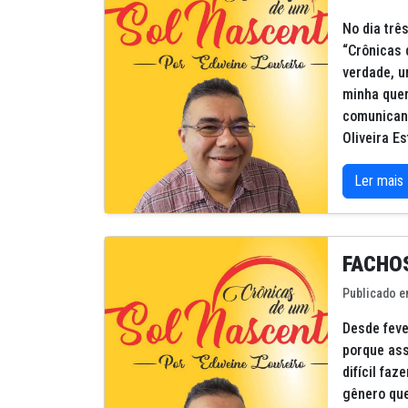
No dia trê
“Crônicas 
verdade, 
minha quer
comunicand
Oliveira E
Ler mais
FACHOS
Publicado e
Desde feve
porque ass
difícil fa
gênero qu