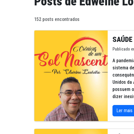
Posts de Edweine Lo
152 posts encontrados
SAÚDE 
Publicado e
A pandemia
sistema de
consequênc
Unidos da 
possuem o
dizer inex
Ler mais