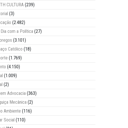
ITH CULTURA
(239)
torial
(3)
ucação
(2.482)
Dia com a Política
(27)
pregos
(3.101)
aço Católico
(18)
orte
(1.769)
nto
(4.150)
al
(1.009)
al
(2)
vem Advocacia
(363)
guiça Mecânica
(2)
o Ambiente
(116)
ar Social
(110)