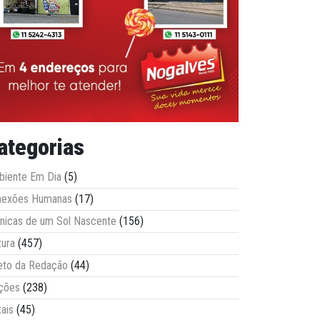
ategorias
iente Em Dia
(5)
nexões Humanas
(17)
nicas de um Sol Nascente
(156)
tura
(457)
eto da Redação
(44)
ções
(238)
tais
(45)