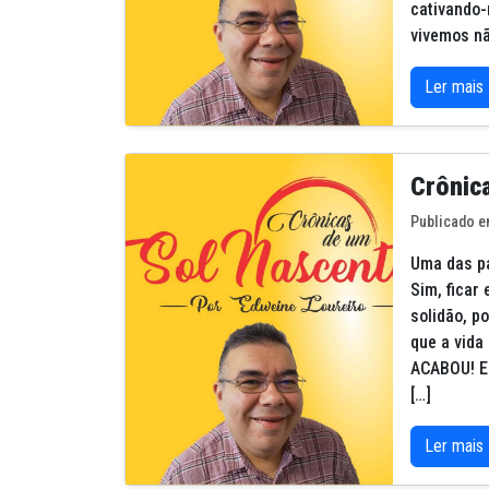
cativando-
vivemos nã
Ler mais
Crônic
Publicado e
Uma das pa
Sim, ficar
solidão, p
que a vida
ACABOU! E 
[…]
Ler mais