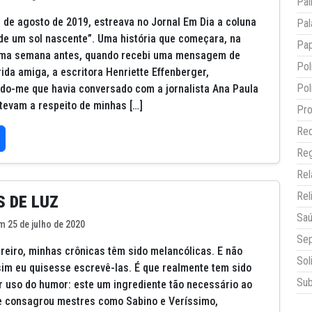
Pai
s de agosto de 2019, estreava no Jornal Em Dia a coluna
Pal
de um sol nascente”. Uma história que começara, na
Pap
uma semana antes, quando recebi uma mensagem de
Pol
ida amiga, a escritora Henriette Effenberger,
Pol
o-me que havia conversado com a jornalista Ana Paula
stevam a respeito de minhas […]
Pro
Red
Reg
Re
Rel
 DE LUZ
Sa
m 25 de julho de 2020
Sep
reiro, minhas crônicas têm sido melancólicas. E não
Sol
im eu quisesse escrevê-las. É que realmente tem sido
Sub
zer uso do humor: este um ingrediente tão necessário ao
e consagrou mestres como Sabino e Veríssimo,