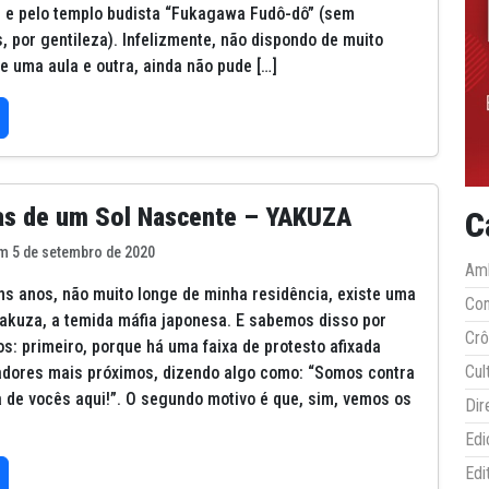
, e pelo templo budista “Fukagawa Fudô-dô” (sem
s, por gentileza). Infelizmente, não dispondo de muito
e uma aula e outra, ainda não pude […]
as de um Sol Nascente – YAKUZA
C
m 5 de setembro de 2020
Amb
ns anos, não muito longe de minha residência, existe uma
Co
Yakuza, a temida máfia japonesa. E sabemos disso por
Crô
os: primeiro, porque há uma faixa de protesto afixada
Cul
dores mais próximos, dizendo algo como: “Somos contra
 de vocês aqui!”. O segundo motivo é que, sim, vemos os
Dir
Edi
Edi