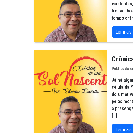
existentes
trocadilho
tempo entr
Ler mais
Crônic
Publicado e
Já há algu
célula da 
dois motiv
pelos mora
a presença
[…]
Ler mais