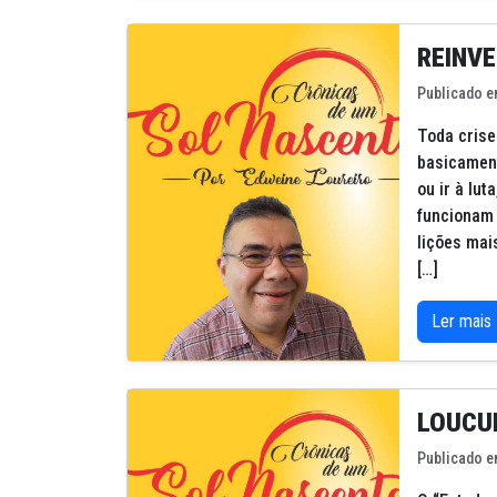
REINV
Publicado e
Toda crise
basicament
ou ir à lu
funcionam 
lições mai
[…]
Ler mais
LOUCU
Publicado e