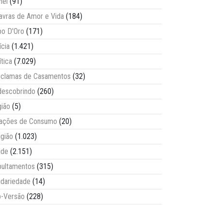
nel
(91)
avras de Amor e Vida
(184)
o D'Oro
(171)
ícia
(1.421)
ítica
(7.029)
clamas de Casamentos
(32)
escobrindo
(260)
ião
(5)
lações de Consumo
(20)
igião
(1.023)
úde
(2.151)
ultamentos
(315)
idariedade
(14)
-Versão
(228)