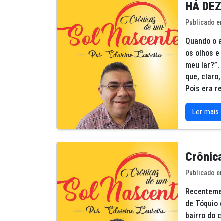
HÁ DE
Publicado e
Quando o a
os olhos e
meu lar?”.
que, claro
Pois era r
Ler mais
Crônica
Publicado e
Recenteme
de Tóquio 
bairro do 