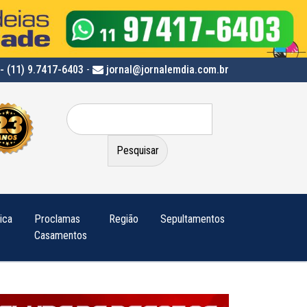
- (11) 9.7417-6403
-
jornal@jornalemdia.com.br
Pesquisar
por:
tica
Proclamas
Região
Sepultamentos
Casamentos