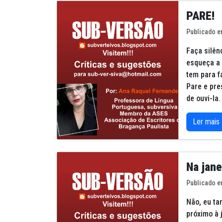
PARE!
Publicado e
Faça silên
esqueça a 
tem para f
Pare e pre
de ouvi-la.
Ler mais
Na jan
Publicado e
Não, eu ta
próximo à j