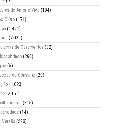
nel
(91)
avras de Amor e Vida
(184)
o D'Oro
(171)
ícia
(1.421)
ítica
(7.029)
clamas de Casamentos
(32)
escobrindo
(260)
ião
(5)
lações de Consumo
(20)
igião
(1.023)
úde
(2.151)
ultamentos
(315)
idariedade
(14)
-Versão
(228)