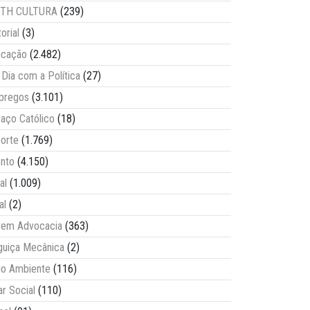
ITH CULTURA
(239)
torial
(3)
ucação
(2.482)
Dia com a Política
(27)
pregos
(3.101)
aço Católico
(18)
orte
(1.769)
nto
(4.150)
al
(1.009)
al
(2)
vem Advocacia
(363)
guiça Mecânica
(2)
o Ambiente
(116)
ar Social
(110)