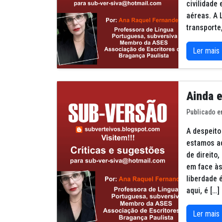
civilidade
aéreas. A 
transporte
Ler mais
Ainda 
Publicado e
A despeito
estamos aq
de direito
em face às
liberdade 
aqui, é […]
Ler mais