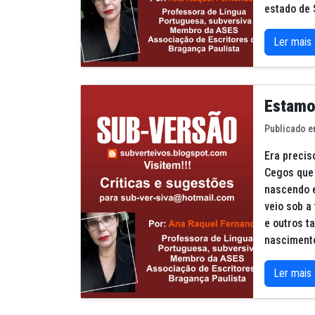
estado de 
Ler mais
Estamo
Publicado e
Era precis
Cegos que 
nascendo 
veio sob a
e outros t
nascimento
Ler mais