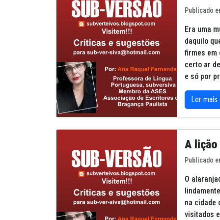
Publicado e
Era uma mu
daquilo qu
firmes em 
certo ar de
e só por p
Ler mais
A lição
Publicado e
O alaranja
lindamente
na cidade 
visitados e