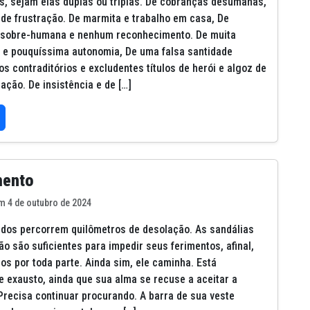
s, sejam elas duplas ou triplas. De cobranças desumanas,
 de frustração. De marmita e trabalho em casa, De
 sobre-humana e nenhum reconhecimento. De muita
 e pouquíssima autonomia, De uma falsa santidade
os contraditórios e excludentes títulos de herói e algoz de
ação. De insistência e de […]
mento
m 4 de outubro de 2024
idos percorrem quilômetros de desolação. As sandálias
ão são suficientes para impedir seus ferimentos, afinal,
ços por toda parte. Ainda sim, ele caminha. Está
e exausto, ainda que sua alma se recuse a aceitar a
Precisa continuar procurando. A barra de sua veste