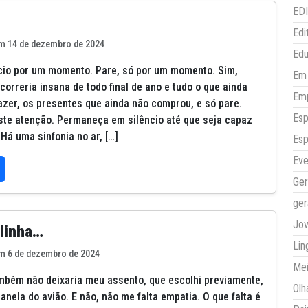
ED
Edi
m 14 de dezembro de 2024
Ed
cio por um momento. Pare, só por um momento. Sim,
Em 
correria insana de todo final de ano e tudo o que ainda
Em
azer, os presentes que ainda não comprou, e só pare.
Esp
ste atenção. Permaneça em silêncio até que seja capaz
 Há uma sinfonia no ar, […]
Esp
Eve
Ger
ger
Jo
elinha…
Lin
m 6 de dezembro de 2024
Mei
mbém não deixaria meu assento, que escolhi previamente,
Olh
anela do avião. E não, não me falta empatia. O que falta é