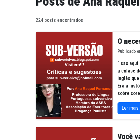
Posts de Ana Raque
224 posts encontrados
O neces
Publicado e
“Isso aqui
a ênfase d
inglês que
Era a hist
sobre core
Ler mais
Você v