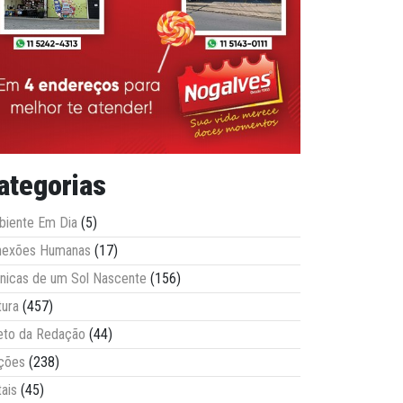
ategorias
iente Em Dia
(5)
nexões Humanas
(17)
nicas de um Sol Nascente
(156)
tura
(457)
eto da Redação
(44)
ções
(238)
tais
(45)