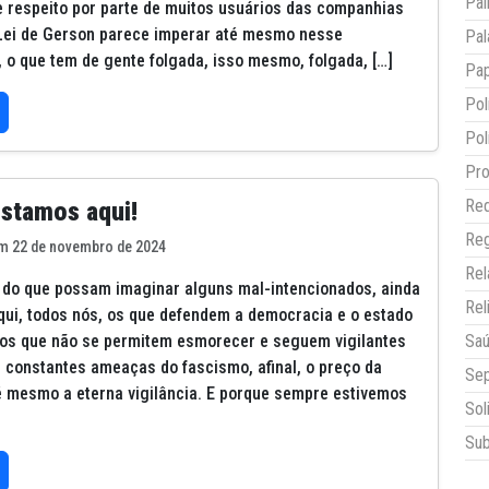
Pai
 e respeito por parte de muitos usuários das companhias
Lei de Gerson parece imperar até mesmo nesse
Pal
, o que tem de gente folgada, isso mesmo, folgada, […]
Pap
Pol
Pol
Pro
Red
estamos aqui!
Reg
m 22 de novembro de 2024
Re
 do que possam imaginar alguns mal-intencionados, ainda
Rel
ui, todos nós, os que defendem a democracia e o estado
, os que não se permitem esmorecer e seguem vigilantes
Sa
 constantes ameaças do fascismo, afinal, o preço da
Sep
é mesmo a eterna vigilância. E porque sempre estivemos
Sol
Sub