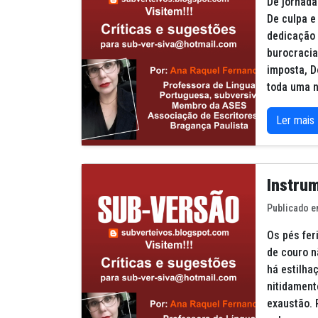
De jornada
De culpa e
dedicação
burocracia
imposta, D
toda uma n
Ler mais
Instru
Publicado e
Os pés fer
de couro n
há estilha
nitidament
exaustão. 