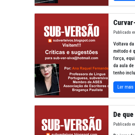
Curvar
Publicado e
Voltava da
método é q
força, equ
da aula de
tenho incl
Ler mais
De que 
Publicado e