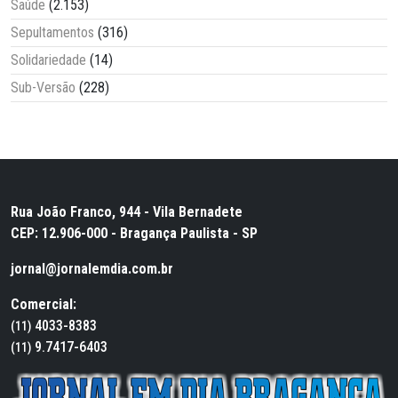
Saúde
(2.153)
Sepultamentos
(316)
Solidariedade
(14)
Sub-Versão
(228)
Rua João Franco, 944 - Vila Bernadete
CEP: 12.906-000 - Bragança Paulista - SP
jornal@jornalemdia.com.br
Comercial:
4033-8383
(11)
9.7417-6403
(11)